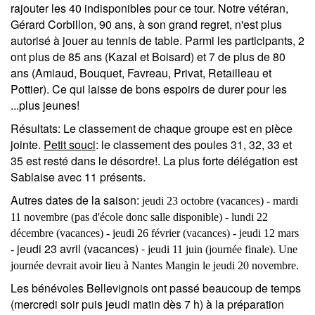
rajouter les 40 indisponibles pour ce tour. Notre vétéran,
Gérard Corbillon, 90 ans, à son grand regret, n'est plus
autorisé à jouer au tennis de table. Parmi les participants, 2
ont plus de 85 ans (Kazal et Boisard) et 7 de plus de 80
ans (Amiaud, Bouquet, Favreau, Privat, Retailleau et
Pottier). Ce qui laisse de bons espoirs de durer pour les
...plus jeunes!
Résultats
: Le classement de chaque groupe est en pièce
jointe.
Petit souci
: le classement des poules 31, 32, 33 et
35 est resté dans le désordre!. La plus forte délégation est
Sablaise avec 11 présents.
Autres dates de la saison
:
jeudi 23 octobre
(vacances)
- mardi
11 novembre
(pas d'école donc salle disponible) - lundi 22
décembre (vacances) -
jeudi 26 février
(vacances) - jeudi
12 mars
jeudi 23
avril (vacances) -
-
jeudi 11 juin (journée finale). Une
journée devrait avoir lieu à Nantes Mangin le jeudi 20 novembre.
Les bénévoles Bellevignois
ont passé beaucoup de temps
(mercredi soir puis jeudi matin dès 7 h) à la préparation