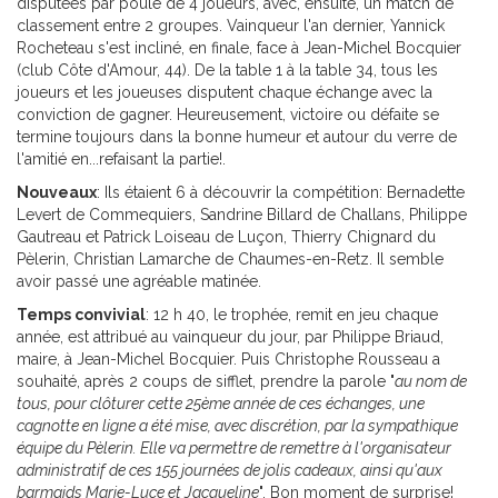
disputées par poule de 4 joueurs, avec, ensuite, un match de
classement entre 2 groupes. Vainqueur l'an dernier, Yannick
Rocheteau s'est incliné, en finale, face à Jean-Michel Bocquier
(club Côte d'Amour, 44). De la table 1 à la table 34, tous les
joueurs et les joueuses disputent chaque échange avec la
conviction de gagner. Heureusement, victoire ou défaite se
termine toujours dans la bonne humeur et autour du verre de
l'amitié en...refaisant la partie!.
Nouveaux
: Ils étaient 6 à découvrir la compétition: Bernadette
Levert de Commequiers, Sandrine Billard de Challans, Philippe
Gautreau et Patrick Loiseau de Luçon, Thierry Chignard du
Pèlerin, Christian Lamarche de Chaumes-en-Retz. Il semble
avoir passé une agréable matinée.
Temps convivial
: 12 h 40, le trophée, remit en jeu chaque
année, est attribué au vainqueur du jour, par Philippe Briaud,
maire, à Jean-Michel Bocquier. Puis Christophe Rousseau a
souhaité, après 2 coups de sifflet, prendre la parole "
au nom de
tous, pour clôturer cette 25ème année de ces échanges, une
cagnotte en ligne a été mise, avec discrétion, par la sympathique
équipe du Pèlerin. Elle va permettre de remettre à l'organisateur
administratif de ces 155 journées de jolis cadeaux, ainsi qu'aux
barmaids Marie-Luce et Jacqueline
". Bon moment de surprise!