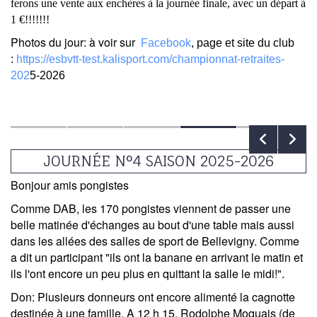
ferons une vente aux enchères à la journée finale, avec un départ à
1 €!!!!!!!
Photos du jour:
à voir sur
Facebook
, page et site du club
:
https://esbvtt-test.kalisport.com/championnat-retraites-
202
5-2026
JOURNÉE N°4 SAISON 2025-2026
Bonjour amis pongistes
Comme DAB
, les 170 pongistes viennent de passer une
belle matinée d'échanges au bout d'une table mais aussi
dans les allées des salles de sport de Bellevigny. Comme
a dit un participant
"ils ont la banane en arrivant le matin et
ils l'ont encore un peu plus en quittant la salle le midi!"
.
Don
: Plusieurs donneurs ont encore alimenté la cagnotte
destinée à une famille. A 12 h 15, Rodolphe Moquais (de