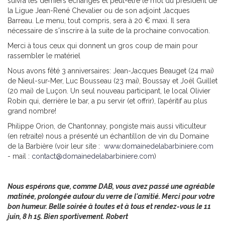
suivra les derniers échanges et peut-être le mot du président de
la Ligue Jean-René Chevalier ou de son adjoint Jacques
Barreau. Le menu, tout compris, sera à 20 € maxi. Il sera
nécessaire de s'inscrire à la suite de la prochaine convocation.
Merci à tous ceux qui donnent un gros coup de main pour
rassembler le matériel
Nous avons fêté 3 anniversaires: Jean-Jacques Beauget (24 mai)
de Nieul-sur-Mer, Luc Bousseau (23 mai), Boussay et Joël Guillet
(20 mai) de Luçon. Un seul nouveau participant, le local Olivier
Robin qui, derrière le bar, a pu servir (et offrir), l’apéritif au plus
grand nombre!
Philippe Orion, de Chantonnay, pongiste mais aussi viticulteur
(en retraite) nous a présenté un échantillon de vin du Domaine
de la Barbière (voir leur site :
www.domainedelaba
rbiniere.com
- mail :
contact@domainedelabarbi
niere.com
)
Nous espérons que, comme DAB, vous avez passé une agréable
matinée, prolongée autour du verre de l'amitié. Merci pour votre
bon humeur. Belle soirée à toutes et à tous et rendez-vous le 11
juin, 8 h 15. Bien sportivement. Robert