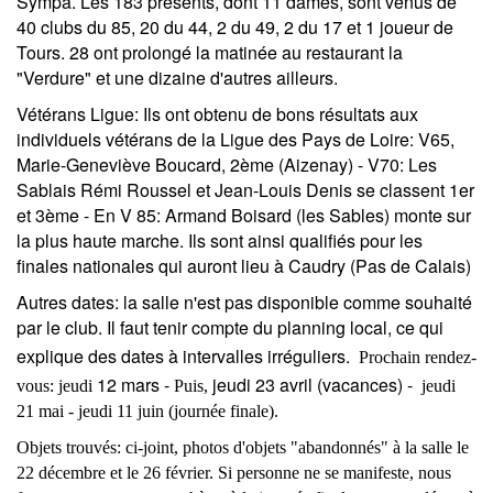
Sympa. Les 183 présents, dont 11 dames, sont venus de
40 clubs du 85, 20 du 44, 2 du 49, 2 du 17 et 1 joueur de
Tours. 28 ont prolongé la matinée au restaurant la
"Verdure" et une dizaine d'autres ailleurs.
Vétérans Ligue
: Ils ont obtenu de bons résultats aux
individuels vétérans de la Ligue des Pays de Loire: V65,
Marie-Geneviève Boucard, 2ème (Aizenay) - V70: Les
Sablais Rémi Roussel et Jean-Louis Denis se classent 1er
et 3ème - En V 85: Armand Boisard (les Sables) monte sur
la plus haute marche. Ils sont ainsi qualifiés pour les
finales nationales qui auront lieu à Caudry (Pas de Calais)
Autres dates:
la salle n'est pas disponible comme souhaité
par le club. Il faut tenir compte du planning local, ce qui
explique des dates à intervalles irréguliers.
Prochain rendez-
12 mars -
jeudi 23
avril (vacances) -
vous: jeudi
Puis,
jeudi
21 mai - jeudi 11 juin (journée finale).
Objets trouvés:
ci-joint, photos d'objets "abandonnés" à la salle le
22 décembre et le 26 février. Si personne ne se manifeste, nous