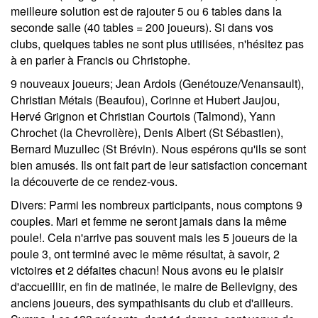
meilleure solution est de rajouter 5 ou 6 tables dans la
seconde salle (40 tables = 200 joueurs). Si dans vos
clubs,
quelques tables ne sont plus utilisées,
n'hésitez pas
à en parler à Francis ou Christophe.
9 nouveaux joueurs;
Jean Ardois (Genétouze/Venansault),
Christian Métais (Beaufou), Corinne et Hubert Jaujou,
Hervé Grignon et Christian Courtois (Talmond), Yann
Chrochet (la Chevrolière), Denis Albert (St Sébastien),
Bernard Muzullec (St Brévin). Nous espérons qu'ils se sont
bien amusés. Ils ont fait part de leur satisfaction concernant
la découverte de ce rendez-vous.
Divers:
Parmi les nombreux participants, nous comptons 9
couples. Mari et femme ne seront jamais dans la même
poule!. Cela n'arrive pas souvent mais les 5 joueurs de la
poule 3, ont terminé avec le même résultat, à savoir, 2
victoires et 2 défaites chacun! Nous avons eu le plaisir
d'accueillir, en fin de matinée, le maire de Bellevigny, des
anciens joueurs, des sympathisants du club et d'ailleurs.