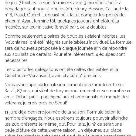
de jeu. 7 feuilles se sont terminées avec 3 exæquos, facile à
départager sauf pour 2 poules (n°1, Fleury, Besson, Caillaud + la
n° 6, Piaud, Gueret, Logeais) où il fallut compter les points de
chacun!. Ayant terminé tôt, quelques joueurs ont clôturé la
matinée, sur leur initiative (bravo) par 1 ou 2 doubles
Comme seulement 2 paires de doubles s'étaient inscrites, les
"volontaires" ont été intégrés sur le tableau individuel. La formule
sera de nouveau proposée à chaque journée afin de répondre
aux souhaits de certains. Pour être intéressant, 4 équipes sont
nécessaires.
Les plus fortes délégations ont été celles des Sables et la
Genétouze/Venansault, avec chacun 10 présents.
Nous avons applaudi chaleureusement notre ami Jean-Pierre
Kasal, 87 ans, qui vient de Royan pour rencontrer ses nombreux
amis. Début juin, il participera aux championnats du monde des
vétérans, je crois près de Séoul!
11 juin: déjà dernière journée de la saison. Formule selon le
nombre d'engagés. Nous espérons toujours pourvoir atteindre
les 200 présents le même jour. Pour le 11 juin? ce serait une
belle clôture de cette 25ème saison. Un déjeuner, sur place,