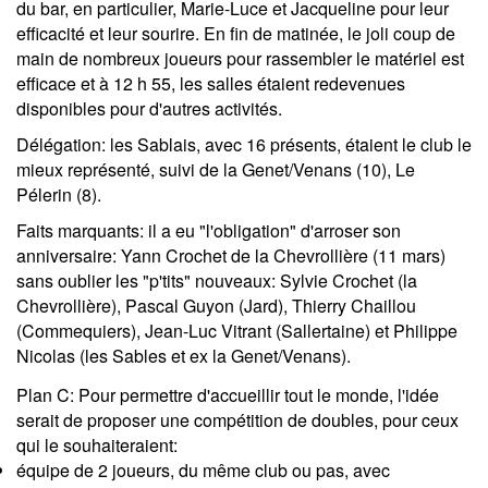
du bar, en particulier, Marie-Luce et Jacqueline pour leur
efficacité et leur sourire. En fin de matinée, le joli coup de
main de nombreux joueurs pour rassembler le matériel est
efficace et à 12 h 55, les salles étaient redevenues
disponibles pour d'autres activités.
Délégation
: les Sablais, avec 16 présents, étaient le club le
mieux représenté, suivi de la Genet/Venans (10), Le
Pélerin (8).
Faits marquants:
il a eu "l'obligation" d'arroser son
anniversaire: Yann Crochet de la Chevrollière (11 mars)
sans oublier les "p'tits" nouveaux: Sylvie Crochet (la
Chevrollière), Pascal Guyon (Jard), Thierry Chaillou
(Commequiers), Jean-Luc Vitrant (Sallertaine) et Philippe
Nicolas (les Sables et ex la Genet/Venans).
Plan C:
Pour permettre d'accueillir tout le monde, l'idée
serait de proposer une compétition de doubles, pour ceux
qui le souhaiteraient:
équipe de 2 joueurs, du même club ou pas, avec