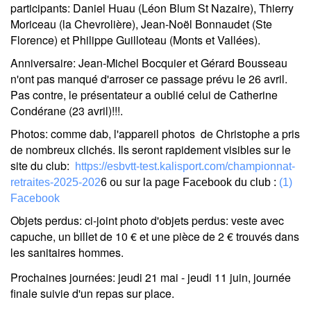
participants: Daniel Huau (Léon Blum St Nazaire), Thierry
Moriceau (la Chevrolière), Jean-Noël Bonnaudet (Ste
Florence) et Philippe Guilloteau (Monts et Vallées).
Anniversaire
: Jean-Michel Bocquier et Gérard Bousseau
n'ont pas manqué d'arroser ce passage prévu le 26 avril.
Pas contre, le présentateur a oublié celui de Catherine
Condérane (23 avril)!!!.
Photos
: comme dab, l'appareil photos de Christophe a pris
de nombreux clichés. Ils seront rapidement visibles sur le
site du club:
https://esbvtt-test.kalisport.com/championnat-
retraites-2025-202
6 ou sur la
page Facebook du club :
(1)
Facebook
Objets perdus
: ci-joint photo d'objets perdus: veste avec
capuche, un billet de 10 € et une pièce de 2 € trouvés dans
les sanitaires hommes.
Prochaines journées
:
jeudi 21 mai
-
jeudi 11 juin
, journée
finale suivie d'un repas sur place.