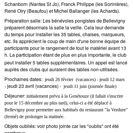
Schanborn (Nantes St Jo), Franck Philippe (les Sorinières),
René Oiry (Beaufou) et Michel Ballanger (les Achards).
Préparation salle:
Les bénévoles pongistes de Bellevigny
préparent désormais la salle la veille. Cela leur demande
du temps pour installer les 35 tables, chaises, marqueurs,
etc. Ils apprécient le coup de main d'une bonne équipe de
participants pour le rangement de tout le matériel avant 13
h. La participation étant de plus en plus importante, le club
peut installer
5
tables supplémentaires. Un appel est lancé
auprès des clubs qui auraient des tables non-utilisées.
Prochaines dates:
jeudi 26 février
(vacances) - jeudi
12 mars
jeudi 23
avril (vacances) -
-
jeudi 11 juin (journée finale)
Déjeuner:
initialement prévu à la Genétouze (il fallait s'inscrire
pour le 15 décembre au plus tard), celui-ci a été déplacé à
Bellevigny pour permettre aux habitués du restaurant "la Verdure"
(fermé) de prolonger la matinée.
Objets oubliés
: voir photo jointe car les "oublis" ont été
nombreux.