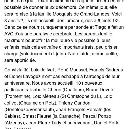
dons. A ce jour, 194 ont alimenté la cagnotte. Il sera encore
possible de donner le 22 décembre. Ce même jour, elle
sera remise à la famille Mocquais de Grand-Landes. Voici
3 ans 1/2, ils ont accueilli des jumeaux, nés à 6 mois 1/2.
Candice se nourrit uniquement par sonde et Tiago a fait un
AVC d'où une paralysie cérébrale. Les parents font le
maximum pour offrir la meilleure vie possible à leurs
enfants mais cela entraîne d'importants frais, peu pris en
charge (voir document ci-joint). Notre aide, même petite,
sera appréciée.
Convivialité
: Loïc Jolivet , René Mousset, Francis Godreau
et Lionel Lavogez n'ont pas échappé à l'arrosage de leur
anniversaire. Nous avons accueilli 10 nouveaux
participants: Isabelle Chêne (Challans), Bruno Devoir
(Fromentine), Loïc Mérieau (St Christophe du L), Loïc
Jolivet (Chaume en Retz), Thierry Gandon
(Genétouze/Venansault), Jean-François Romain (les
Sables), Ernest Fleuret (la Garnache), Pascal Ponzo
(Aizenay), Jean-Pierre Tudy et un revenant, Daniel Porte