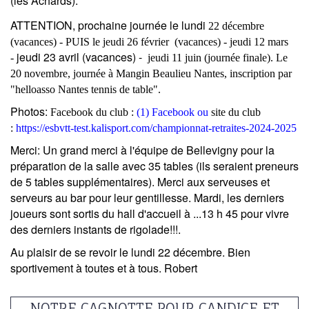
(les Achards).
ATTENTION,
prochaine journée le
lundi
22 décembre
(vacances) -
PUIS
le
jeudi 26 février
(vacances) - jeudi
12 mars
jeudi 23
avril (vacances) -
-
jeudi 11 juin (journée finale).
Le
20 novembre,
journée à Mangin Beaulieu Nantes, inscription par
"helloasso Nantes tennis de table".
Photos
:
Facebook du club :
(1) Facebook
ou
site du club
:
https://esbvtt-test.kalisport.com/championnat-retraites-2024-2025
Merci:
Un grand merci à l'équipe de Bellevigny pour la
préparation de la salle avec 35 tables (ils seraient preneurs
de 5 tables supplémentaires). Merci aux serveuses et
serveurs au bar pour leur gentillesse. Mardi, les derniers
joueurs sont sortis du hall d'accueil à ...13 h 45 pour vivre
des derniers instants de rigolade!!!.
Au plaisir de se revoir le lundi 22 décembre. Bien
sportivement à toutes et à tous. Robert
NOTRE CAGNOTTE POUR CANDICE ET